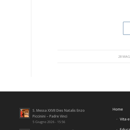
/
28 MAG
Home
S. Messa XXVII Dies Natalis Enzo
Piccinini – Padre Vinci
Vita 
5 Giugno 2026 - 15:56
Educa