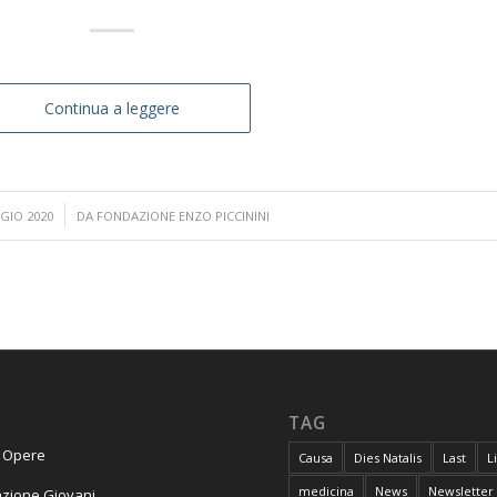
Continua a leggere
GIO 2020
DA
FONDAZIONE ENZO PICCININI
TAG
e Opere
Causa
Dies Natalis
Last
L
medicina
News
Newsletter
zione Giovani