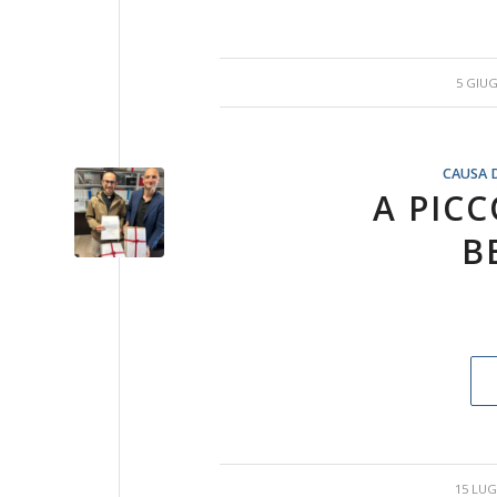
/
5 GIU
CAUSA 
A PICC
B
/
15 LUG