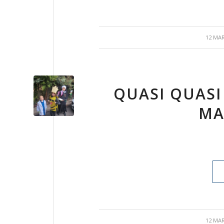
/
12 MA
QUASI QUASI
MA
/
12 MA