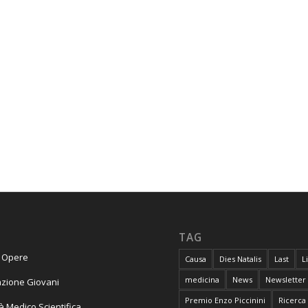
TAG
e Opere
Causa
Dies Natalis
Last
L
medicina
News
Newsletter
zione Giovani
Premio Enzo Piccinini
Ricerca
tà Medico Scientifica