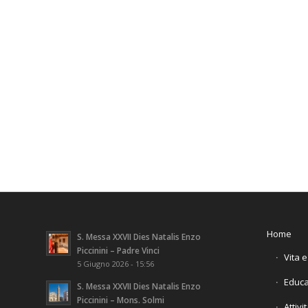
Home
S. Messa XXVII Dies Natalis Enzo
Piccinini – Padre Vinci
Vita 
5 Giugno 2026 - 15:56
Educa
S. Messa XXVII Dies Natalis Enzo
Piccinini – Mons. Solmi
Attivi