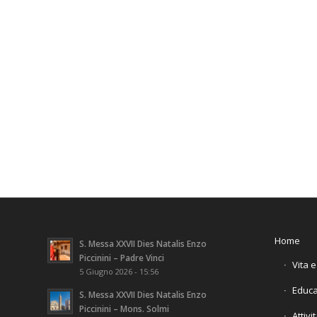
Home
S. Messa XXVII Dies Natalis Enzo
Piccinini – Padre Vinci
Vita 
5 Giugno 2026 - 15:56
Educa
S. Messa XXVII Dies Natalis Enzo
Piccinini – Mons. Solmi
Attivi