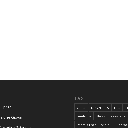
TAG
e Opere
Causa
Dies Natalis
Last
L
medicina
News
Newsletter
zione Giovani
Premio Enzo Piccinini
Ricerca
tà Medico Scientifica