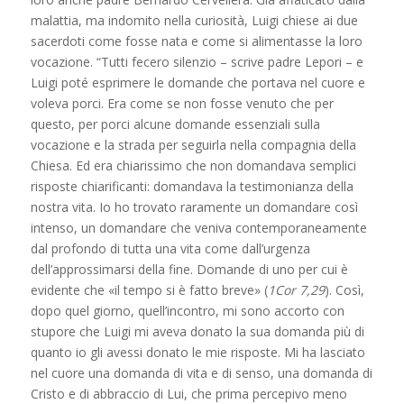
malattia, ma indomito nella curiosità, Luigi chiese ai due
sacerdoti come fosse nata e come si alimentasse la loro
vocazione. “Tutti fecero silenzio – scrive padre Lepori – e
Luigi poté esprimere le domande che portava nel cuore e
voleva porci. Era come se non fosse venuto che per
questo, per porci alcune domande essenziali sulla
vocazione e la strada per seguirla nella compagnia della
Chiesa. Ed era chiarissimo che non domandava semplici
risposte chiarificanti: domandava la testimonianza della
nostra vita. Io ho trovato raramente un domandare così
intenso, un domandare che veniva contemporaneamente
dal profondo di tutta una vita come dall’urgenza
dell’approssimarsi della fine. Domande di uno per cui è
evidente che «il tempo si è fatto breve» (
1Cor 7,29
). Così,
dopo quel giorno, quell’incontro, mi sono accorto con
stupore che Luigi mi aveva donato la sua domanda più di
quanto io gli avessi donato le mie risposte. Mi ha lasciato
nel cuore una domanda di vita e di senso, una domanda di
Cristo e di abbraccio di Lui, che prima percepivo meno