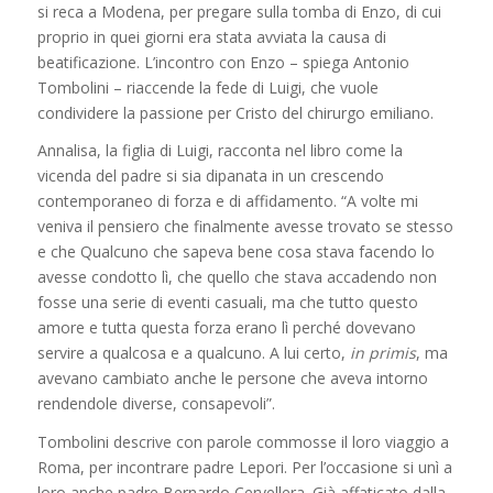
si reca a Modena, per pregare sulla tomba di Enzo, di cui
proprio in quei giorni era stata avviata la causa di
beatificazione. L’incontro con Enzo – spiega Antonio
Tombolini – riaccende la fede di Luigi, che vuole
condividere la passione per Cristo del chirurgo emiliano.
Annalisa, la figlia di Luigi, racconta nel libro come la
vicenda del padre si sia dipanata in un crescendo
contemporaneo di forza e di affidamento. “A volte mi
veniva il pensiero che finalmente avesse trovato se stesso
e che Qualcuno che sapeva bene cosa stava facendo lo
avesse condotto lì, che quello che stava accadendo non
fosse una serie di eventi casuali, ma che tutto questo
amore e tutta questa forza erano lì perché dovevano
servire a qualcosa e a qualcuno. A lui certo,
in primis
, ma
avevano cambiato anche le persone che aveva intorno
rendendole diverse, consapevoli”.
Tombolini descrive con parole commosse il loro viaggio a
Roma, per incontrare padre Lepori. Per l’occasione si unì a
loro anche padre Bernardo Cervellera. Già affaticato dalla