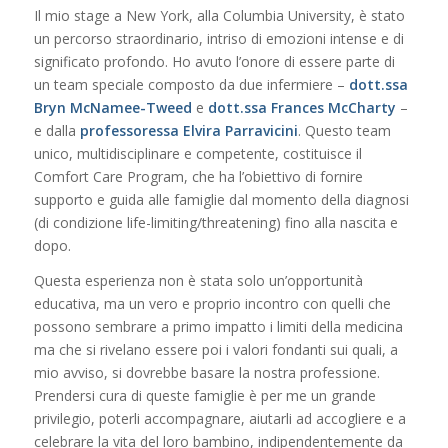
Il mio stage a New York, alla Columbia University, è stato
un percorso straordinario, intriso di emozioni intense e di
significato profondo. Ho avuto l’onore di essere parte di
un team speciale composto da due infermiere –
dott.ssa
Bryn McNamee-Tweed
e
dott.ssa Frances McCharty
–
e dalla
professoressa Elvira Parravicini
. Questo team
unico, multidisciplinare e competente, costituisce il
Comfort Care Program, che ha l’obiettivo di fornire
supporto e guida alle famiglie dal momento della diagnosi
(di condizione life-limiting/threatening) fino alla nascita e
dopo.
Questa esperienza non è stata solo un’opportunità
educativa, ma un vero e proprio incontro con quelli che
possono sembrare a primo impatto i limiti della medicina
ma che si rivelano essere poi i valori fondanti sui quali, a
mio avviso, si dovrebbe basare la nostra professione.
Prendersi cura di queste famiglie è per me un grande
privilegio, poterli accompagnare, aiutarli ad accogliere e a
celebrare la vita del loro bambino, indipendentemente da