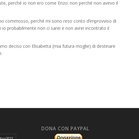
iste, perché io non ero come Enzo: non perché non avevo il
 sono commosso, perché mi sono reso conto d’improvviso di
 io probabilmente non ci sarei e non avrei incontrato il
iamo deciso con Elisabetta (mia futura moglie) di destinare
e.
DONA CON PAYPAL
ibro2021