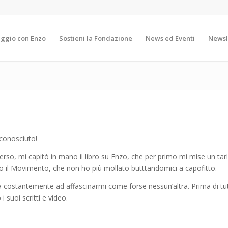
aggio con Enzo
Sostieni la Fondazione
News ed Eventi
Newsl
 conosciuto!
o, mi capitò in mano il libro su Enzo, che per primo mi mise un tarlo
ero il Movimento, che non ho più mollato butttandomici a capofitto.
a costantemente ad affascinarmi come forse nessun’altra. Prima di tut
 suoi scritti e video.