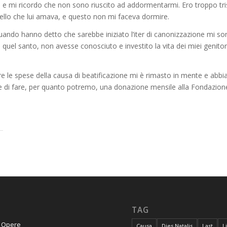
za e mi ricordo che non sono riuscito ad addormentarmi. Ero troppo tr
o che lui amava, e questo non mi faceva dormire.
 Quando hanno detto che sarebbe iniziato l’iter di canonizzazione mi
quel santo, non avesse conosciuto e investito la vita dei miei genitori
are le spese della causa di beatificazione mi è rimasto in mente e abb
 e di fare, per quanto potremo, una donazione mensile alla Fondazion
TAG
e Opere
Causa
Dies Natalis
Last
L